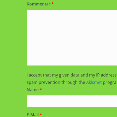
Kommentar
*
I accept that my given data and my IP address 
spam prevention through the
Akismet
progra
Name
*
E-Mail
*