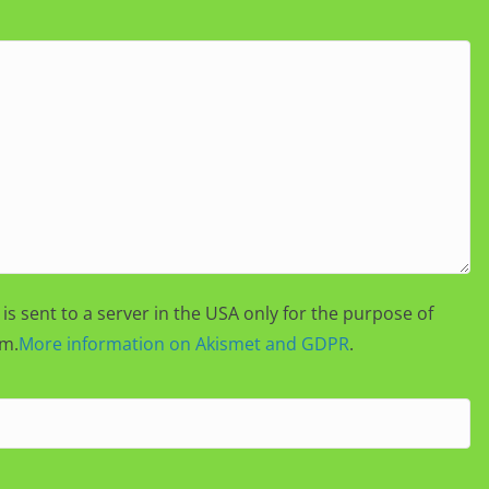
is sent to a server in the USA only for the purpose of
m.
More information on Akismet and GDPR
.